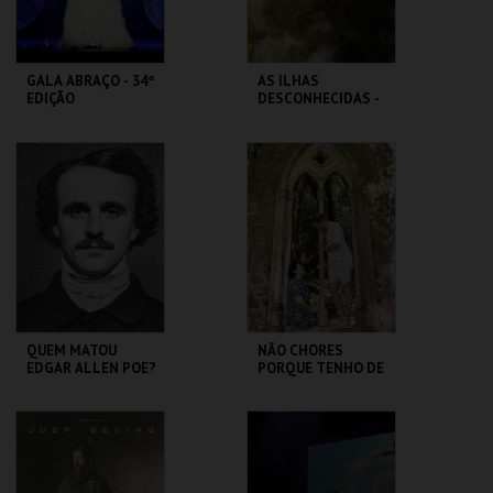
GALA ABRAÇO - 34ª
AS ILHAS
EDIÇÃO
DESCONHECIDAS -
FEITICEIRO DO
NORTE
SÃO LUIZ TEATRO
SÃO LUIZ TEATRO
MUNICIPAL
MUNICIPAL
MAIS INFO
MAIS INFO
COMPRAR
COMPRAR
QUEM MATOU
NÃO CHORES
EDGAR ALLEN POE?
PORQUE TENHO DE
PARTIR - CANÇÕES
DE AMOR E
DESPEDIDA
SÃO LUIZ TEATRO
SÃO LUIZ TEATRO
MUNICIPAL
MUNICIPAL
MAIS INFO
MAIS INFO