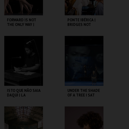
FORWARD IS NOT
PONTE IBÉRICA |
THE ONLY WAY |
BRIDGES NOT
OCP
WALLS
SÃO LUIZ TEATRO
SÃO LUIZ TEATRO
MUNICIPAL
MUNICIPAL
MAIS INFO
MAIS INFO
COMPRAR
COMPRAR
ISTO QUE NÃO SAIA
UNDER THE SHADE
DAQUI | LA
OF A TREE I SAT
ENCICLOPEDIA DEL
AND WEPT
DOLOR
SÃO LUIZ TEATRO
SÃO LUIZ TEATRO
MUNICIPAL
MUNICIPAL
MAIS INFO
MAIS INFO