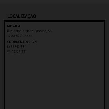
SÃO LUIZ TEATRO
MUNICIPAL
AQUISIÇÃO
LOCALIZAÇÃO
MAIS INFO
MORADA
Rua António Maria Cardoso, 54
COMPRAR
1200-027 Lisboa
COORDENADAS GPS
N: 38º42'33"
W: 09º08'33"