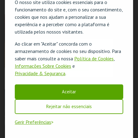
O nosso site utiliza cookies essenciais para o
SIMPÁTICOS" DE
MISTY FEST
ANTHONY NEILSON
funcionamento do site e, com o seu consentimento,
| ESTA NOITE
cookies que nos ajudam a personalizar a sua
GRITA-SE
SÃO LUIZ TEATRO
SÃO LUIZ TEATRO
MUNICIPAL
MUNICIPAL
experiência e a perceber como a plataforma é
utilizada pelos nossos visitantes.
MAIS INFO
MAIS INFO
Ao clicar em "Aceitar" concorda com o
O evento escolhido não está disponível
COMPRAR
COMPRAR
armazenamento de cookies no seu dispositivo. Para
saber mais consulte a nossa
Política de Cookies
,
OK
Informações Sobre Cookies
e
"LACUNA" DE LUZ
JOSH COHEN |
Privacidade & Segurança
.
RIBEIRO | ESTA
RADIOHEAD FOR
NOITE GRITA-SE
SOLO PIANO II |
MISTY FEST
Aceitar
SÃO LUIZ TEATRO
SÃO LUIZ TEATRO
MUNICIPAL
MUNICIPAL
Rejeitar não essenciais
MAIS INFO
MAIS INFO
Gerir Preferências
COMPRAR
COMPRAR