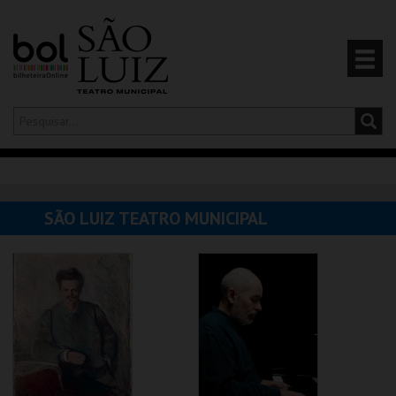
Olá,
iniciar sessão
PT
0
CARRINHO
SÃO LUIZ TEATRO MUNICIPAL
EVENTOS
CARTÕES
PRODUTOS