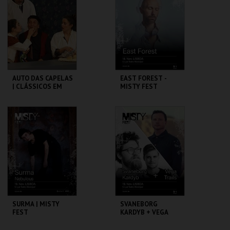
MAIS INFO
MAIS INFO
COMPRAR
COMPRAR
AUTO DAS CAPELAS
EAST FOREST -
| CLÁSSICOS EM
MISTY FEST
CENA
SÃO LUIZ TEATRO
SÃO LUIZ TEATRO
MUNICIPAL
MUNICIPAL
MAIS INFO
MAIS INFO
COMPRAR
COMPRAR
SURMA | MISTY
SVANEBORG
FEST
KARDYB + VEGA
TRAILS |
CONTEMPORARY