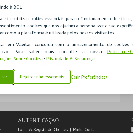
MICROSOFT
indo à BOL!
o site utiliza cookies essenciais para o funcionamento do site e
Iniciar sessão com a Apple
nsentimento, cookies que nos ajudam a personalizar a sua experiên
er como a plataforma é utilizada pelos nossos visitantes.
icar em "Aceitar" concorda com o armazenamento de cookies 
ositivo. Para saber mais consulte a nossa
Política de 
ações Sobre Cookies
e
Privacidade & Segurança
.
 as suas compras na área de cliente.
itar
Rejeitar não essenciais
Gerir Preferências
AUTENTICAÇÃO
s
Login & Registo de Clientes
Minha Conta