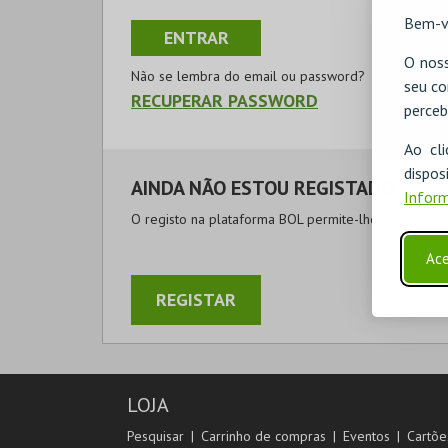
Bem-v
O noss
Não se lembra do email ou password?
seu co
RECUPERAR PASSWORD
perceb
Ao cl
disp
AINDA NÃO ESTOU REGISTADO
Inform
O registo na plataforma BOL permite-lhe acompanhar
Ace
REGISTAR
LOJA
Pesquisar
Carrinho de compras
Eventos
Cartõe