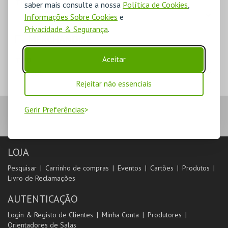
TIPO
saber mais consulte a nossa
Política de Cookies
,
Informações Sobre Cookies
e
Privacidade & Segurança
.
MERCHANDISE
Aceitar
TIPO
Rejeitar não essenciais
Gerir Preferências
LOJA
Pesquisar
Carrinho de compras
Eventos
Cartões
Produtos
Livro de Reclamações
AUTENTICAÇÃO
Login & Registo de Clientes
Minha Conta
Produtores
Orientadores de Salas