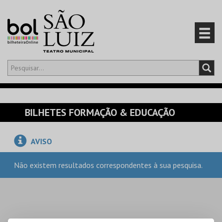
Olá,
iniciar sessão
PT
0
CARRINHO
BILHETES FORMAÇÃO & EDUCAÇÃO
EVENTOS
AVISO
CARTÕES
Não existem resultados correspondentes à sua pesquisa.
PRODUTOS