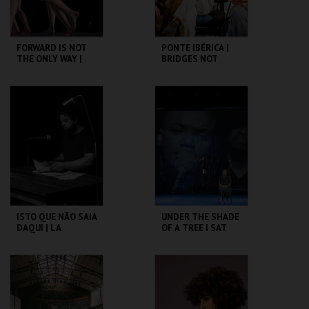
FORWARD IS NOT
PONTE IBÉRICA |
THE ONLY WAY |
BRIDGES NOT
OCP
WALLS
SÃO LUIZ TEATRO
SÃO LUIZ TEATRO
MUNICIPAL
MUNICIPAL
MAIS INFO
MAIS INFO
COMPRAR
COMPRAR
ISTO QUE NÃO SAIA
UNDER THE SHADE
DAQUI | LA
OF A TREE I SAT
ENCICLOPEDIA DEL
AND WEPT
DOLOR
SÃO LUIZ TEATRO
SÃO LUIZ TEATRO
MUNICIPAL
MUNICIPAL
MAIS INFO
MAIS INFO