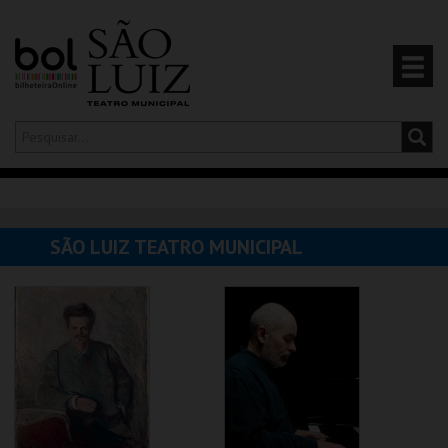
Olá,
iniciar sessão
PT
0
CARRINHO
SÃO LUIZ TEATRO MUNICIPAL
EVENTOS
CARTÕES
PRODUTOS