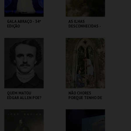
GALA ABRAÇO - 34ª
AS ILHAS
EDIÇÃO
DESCONHECIDAS -
FEITICEIRO DO
NORTE
SÃO LUIZ TEATRO
SÃO LUIZ TEATRO
MUNICIPAL
MUNICIPAL
MAIS INFO
MAIS INFO
COMPRAR
COMPRAR
QUEM MATOU
NÃO CHORES
EDGAR ALLEN POE?
PORQUE TENHO DE
PARTIR - CANÇÕES
DE AMOR E
DESPEDIDA
SÃO LUIZ TEATRO
SÃO LUIZ TEATRO
MUNICIPAL
MUNICIPAL
MAIS INFO
MAIS INFO