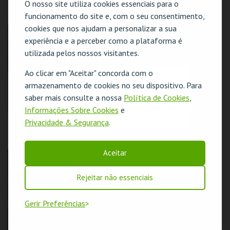
O nosso site utiliza cookies essenciais para o
SIMPÁTICOS" DE
MISTY FEST
ANTHONY NEILSON
funcionamento do site e, com o seu consentimento,
| ESTA NOITE
cookies que nos ajudam a personalizar a sua
GRITA-SE
SÃO LUIZ TEATRO
SÃO LUIZ TEATRO
MUNICIPAL
MUNICIPAL
experiência e a perceber como a plataforma é
utilizada pelos nossos visitantes.
MAIS INFO
MAIS INFO
Ao clicar em "Aceitar" concorda com o
O evento escolhido não está disponível
COMPRAR
COMPRAR
armazenamento de cookies no seu dispositivo. Para
saber mais consulte a nossa
Política de Cookies
,
OK
Informações Sobre Cookies
e
"LACUNA" DE LUZ
JOSH COHEN |
Privacidade & Segurança
.
RIBEIRO | ESTA
RADIOHEAD FOR
NOITE GRITA-SE
SOLO PIANO II |
MISTY FEST
Aceitar
SÃO LUIZ TEATRO
SÃO LUIZ TEATRO
MUNICIPAL
MUNICIPAL
Rejeitar não essenciais
MAIS INFO
MAIS INFO
Gerir Preferências
COMPRAR
COMPRAR