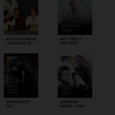
MAIS INFO
MAIS INFO
COMPRAR
COMPRAR
AUTO DAS CAPELAS
EAST FOREST -
| CLÁSSICOS EM
MISTY FEST
CENA
SÃO LUIZ TEATRO
SÃO LUIZ TEATRO
MUNICIPAL
MUNICIPAL
MAIS INFO
MAIS INFO
COMPRAR
COMPRAR
SURMA | MISTY
SVANEBORG
FEST
KARDYB + VEGA
TRAILS |
CONTEMPORARY