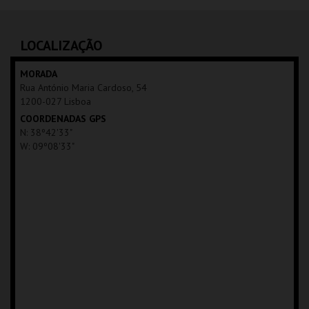
SÃO LUIZ TEATRO
MUNICIPAL
AQUISIÇÃO
LOCALIZAÇÃO
MAIS INFO
MORADA
Rua António Maria Cardoso, 54
COMPRAR
1200-027 Lisboa
COORDENADAS GPS
N: 38º42'33"
W: 09º08'33"